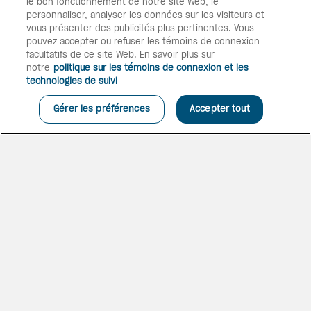
le bon fonctionnement de notre site Web, le
personnaliser, analyser les données sur les visiteurs et
vous présenter des publicités plus pertinentes. Vous
pouvez accepter ou refuser les témoins de connexion
facultatifs de ce site Web. En savoir plus sur
notre
politique sur les témoins de connexion et les
technologies de suivi
Gérer les préférences
Accepter tout
CHAMBRES FAMILIALES
PARFAITES
L’escapade parfaite commence
par un hébergement parfait, où
vous pourrez vous reposer en
toute sérénité. Notre
Suite junior avec vue sur le jardin
emplacement en fait un endroit
idéal pour les couples et les
familles.