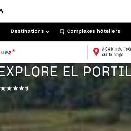
Destinations
Complexes hôteliers
À 34 km de l’a
sur la plage
Samaná
EXPLORE EL PORTI