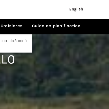
English
Croisières
Guide de planification
éroport de Samaná,
LLO