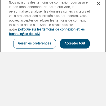
COUPER LE SOUFFLE
Nous utilisons des témoins de connexion pour assurer
le bon fonctionnement de notre site Web, le
Niché entre la mer et le lagon,
personnaliser, analyser les données sur les visiteurs et
ce complexe unique comporte
vous présenter des publicités plus pertinentes. Vous
2 sections, chacune avec des
pouvez accepter ou refuser les témoins de connexion
piscines chics face à la mer et
facultatifs de ce site Web. En savoir plus sur
des énergies distinctes afin que
notre
politique sur les témoins de connexion et les
vous trouviez l'équilibre idéal
technologies de suivi
entre excitation et relaxation.
Gérer les préférences
Accepter tout