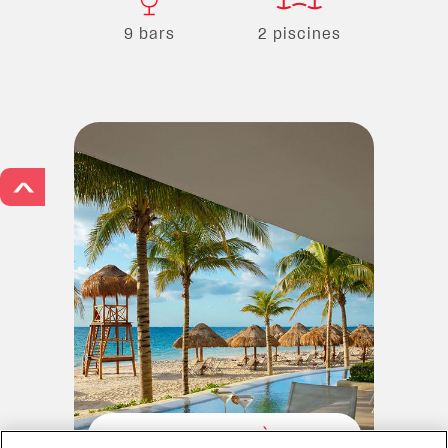
9 bars
2 piscines
>
VOTRE ESCAPADE À