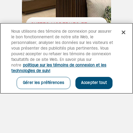
SUITES MODERNES ET
CONTEMPORAINES
Nous utilisons des témoins de connexion pour assurer
le bon fonctionnement de notre site Web, le
Les suites Caribe de luxe
personnaliser, analyser les données sur les visiteurs et
comprennent un salon, une
vous présenter des publicités plus pertinentes. Vous
salle de bains avec douche,
pouvez accepter ou refuser les témoins de connexion
une télévision, la climatisation
facultatifs de ce site Web. En savoir plus sur
et un balcon ou une terrasse
notre
politique sur les témoins de connexion et les
pour un séjour douillet et
technologies de suivi
plaisant.
Gérer les préférences
Accepter tout