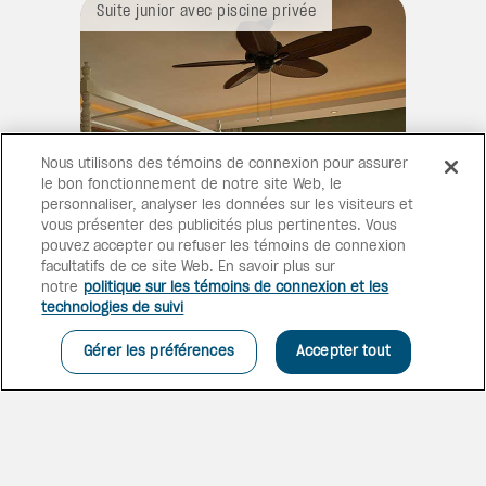
Suite junior avec piscine privée
Nous utilisons des témoins de connexion pour assurer
le bon fonctionnement de notre site Web, le
personnaliser, analyser les données sur les visiteurs et
vous présenter des publicités plus pertinentes. Vous
pouvez accepter ou refuser les témoins de connexion
facultatifs de ce site Web. En savoir plus sur
notre
politique sur les témoins de connexion et les
technologies de suivi
ESPACES SPLENDIDES
Gérer les préférences
Accepter tout
Embrassez la splendeur
enchanteresse de l’île dans les
chambres du complexe.
Chacune d’entre elles promet
une expérience au-delà du
luxe, inspirée par les rythmes