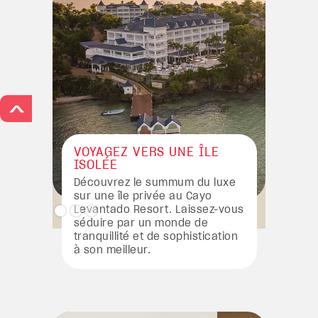
>
VOYAGEZ VERS UNE ÎLE
ISOLÉE
Découvrez le summum du luxe
sur une île privée au Cayo
Levantado Resort. Laissez-vous
séduire par un monde de
tranquillité et de sophistication
à son meilleur.