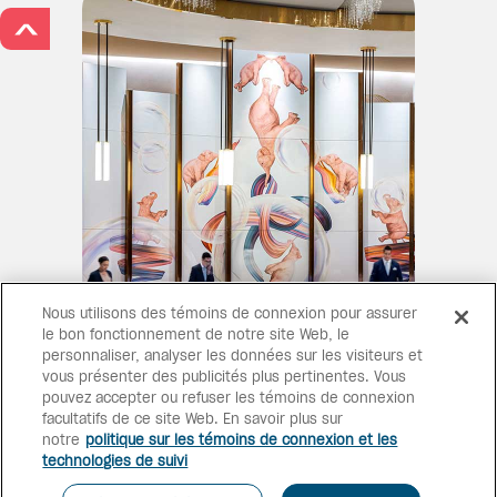
>
LE LUXE MODERNE,
Nous utilisons des témoins de connexion pour assurer
le bon fonctionnement de notre site Web, le
EXPRÉSSÉMENT
personnaliser, analyser les données sur les visiteurs et
REHAUSSÉ
vous présenter des publicités plus pertinentes. Vous
pouvez accepter ou refuser les témoins de connexion
La précision à grand échelle! La
facultatifs de ce site Web. En savoir plus sur
plus grande propriété Conrad
notre
politique sur les témoins de connexion et les
du monde offre une finition
technologies de suivi
soignée et une touche intuitive
de technologie pour un séjour