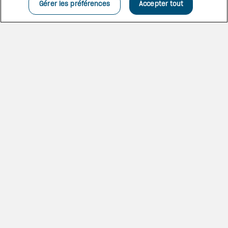
harmonieux.
Gérer les préférences
Accepter tout
OÙ CHAQUE VUE EST
PARLANTE
Profitez de vues panoramiques