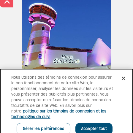
>
Nous utilisons des témoins de connexion pour assurer
AU CŒUR DE L’ACTION
le bon fonctionnement de notre site Web, le
personnaliser, analyser les données sur les visiteurs et
Ce complexe élégant est situé
vous présenter des publicités plus pertinentes. Vous
sur le boulevard principal, à
pouvez accepter ou refuser les témoins de connexion
5 minutes du centre-ville, avec
facultatifs de ce site Web. En savoir plus sur
accès aux plages de Puerto
notre
politique sur les témoins de connexion et les
Vallarta, aux restaurants à
technologies de suivi
proximité, aux centres
commerciaux et à la vie
Gérer les préférences
Accepter tout
nocturne.