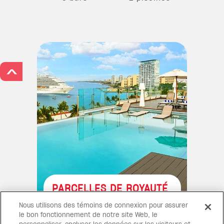
>
PARCELLES DE ROYAUTÉ
Profitez d'une journée de
Nous utilisons des témoins de connexion pour assurer
détente dans notre piscine à
le bon fonctionnement de notre site Web, le
débordement chauffée avec