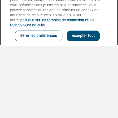
personnaliser, analyser les données sur les visiteurs et
baignoire d’hydromassage, ou
vous présenter des publicités plus pertinentes. Vous
admirez les magnifiques
pouvez accepter ou refuser les témoins de connexion
couchers de soleil avec votre
facultatifs de ce site Web. En savoir plus sur
partenaire ou vos amis de la
notre
politique sur les témoins de connexion et les
terrasse sur le toit et le bar de
technologies de suivi
la piscine.
Gérer les préférences
Accepter tout