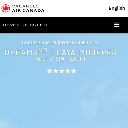
English
RÊVES DE SOLEIL
Costa/Playa Mujeres/Isla Mujeres
MD
DREAMS
PLAYA MUJERES
GOLF & SPA RESORT