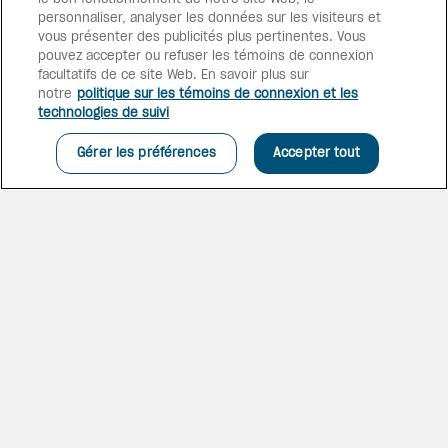
VIVEZ LA MAGIE
personnaliser, analyser les données sur les visiteurs et
Profitez d’un thème musical et
vous présenter des publicités plus pertinentes. Vous
de piscines fantaisistes dans
pouvez accepter ou refuser les témoins de connexion
cet hôtel Disney Value Resort
facultatifs de ce site Web. En savoir plus sur
idéalement situé à proximité du
notre
politique sur les témoins de connexion et les
parc thématique Disney’s
technologies de suivi
Animal Kingdom.
Gérer les préférences
Accepter tout