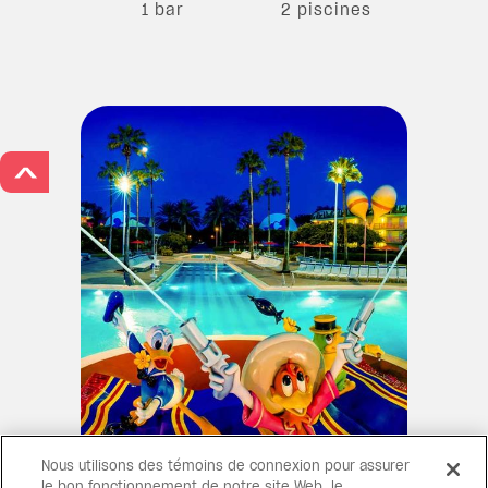
1 bar
2 piscines
>
Nous utilisons des témoins de connexion pour assurer
le bon fonctionnement de notre site Web, le