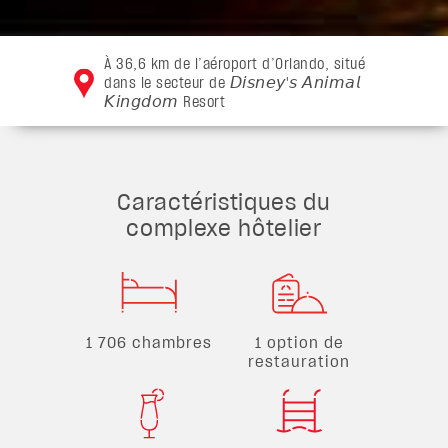
À 36,6 km de l’aéroport d’Orlando, situé
dans le secteur de 𝘋𝘪𝘴𝘯𝘦𝘺'𝘴 𝘈𝘯𝘪𝘮𝘢𝘭
𝘒𝘪𝘯𝘨𝘥𝘰𝘮 Resort
Caractéristiques du
complexe hôtelier
1 706 chambres
1 option de
restauration