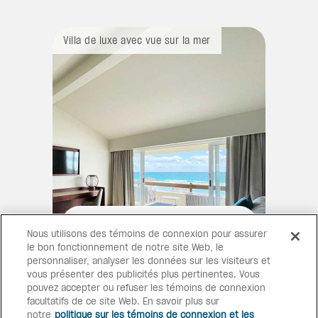
Villa de luxe avec vue sur la mer
Chambre 
CHAMBRES ET SUITES
Nous utilisons des témoins de connexion pour assurer
Conçues pour vous apporter
le bon fonctionnement de notre site Web, le
confort et détente, nos
personnaliser, analyser les données sur les visiteurs et
chambres et suites offrent un
vous présenter des publicités plus pertinentes. Vous
équilibre parfait entre style et
pouvez accepter ou refuser les témoins de connexion
tranquillité. Détendez-vous dans
facultatifs de ce site Web. En savoir plus sur
des espaces aménagés avec
notre
politique sur les témoins de connexion et les