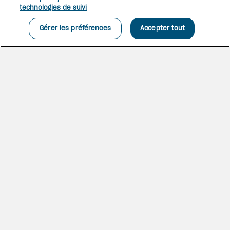
soin, profitez de commodités
technologies de suivi
modernes et commencez
chaque journée avec de
Gérer les préférences
Accepter tout
magnifiques panoramas.