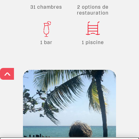
31 chambres
2 options de
restauration
1 bar
1 piscine
>