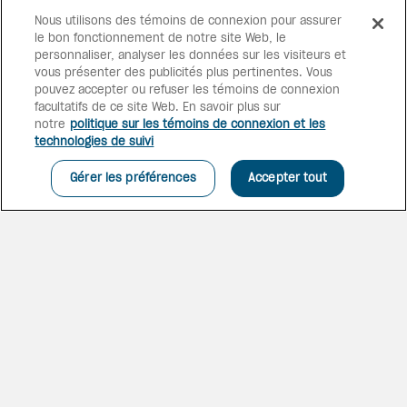
Nous utilisons des témoins de connexion pour assurer
le bon fonctionnement de notre site Web, le
personnaliser, analyser les données sur les visiteurs et
vous présenter des publicités plus pertinentes. Vous
ÉTINCELANT COMME UN
pouvez accepter ou refuser les témoins de connexion
DIAMANT
facultatifs de ce site Web. En savoir plus sur
Parfaitement situé au cœur du
notre
politique sur les témoins de connexion et les
village du Diamant, sur le plus
technologies de suivi
long littoral de la Martinique,
avec le Rocher du Diamant en
Gérer les préférences
Accepter tout
toile de fond, Diamant les Bains
vous accueille dans un
nouveau refuge 4 étoiles.