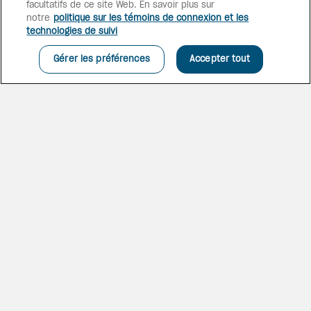
facultatifs de ce site Web. En savoir plus sur
de la mer. Le plaisir et la
notre
politique sur les témoins de connexion et les
détente pour tous âges vous
technologies de suivi
attendent, de l’Aqua Fun et du
Star Camp au spa.
Gérer les préférences
Accepter tout