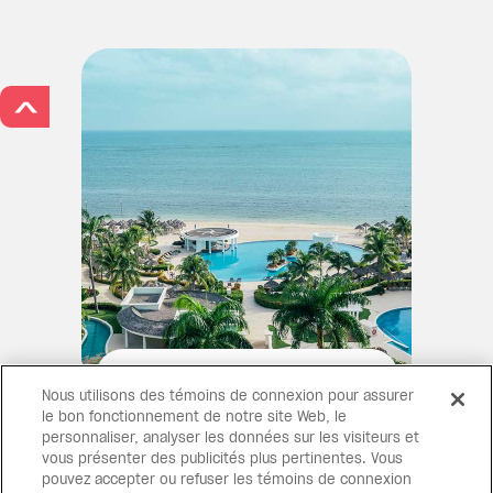
>
LE CHARME D'ANTAN
S'ALLIE À L’ÉLÉGANCE
Nous utilisons des témoins de connexion pour assurer
MODERNE
le bon fonctionnement de notre site Web, le
personnaliser, analyser les données sur les visiteurs et
Ce complexe est l’endroit idéal
vous présenter des publicités plus pertinentes. Vous
pour découvrir le paradis
pouvez accepter ou refuser les témoins de connexion
naturel de la Jamaïque au bord