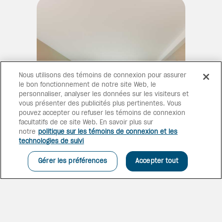
Nous utilisons des témoins de connexion pour assurer
le bon fonctionnement de notre site Web, le
personnaliser, analyser les données sur les visiteurs et
vous présenter des publicités plus pertinentes. Vous
pouvez accepter ou refuser les témoins de connexion
facultatifs de ce site Web. En savoir plus sur
notre
politique sur les témoins de connexion et les
technologies de suivi
HÉBERGEMENTS
CONFORTABLES
Gérer les préférences
Accepter tout
Ce complexe compte 403
chambres et suites réparties
dans deux tours. Elles offrent
une vue sur la ville, la piscine
ou la mer. Les invités qui optent
Chambre supérieure face à la mer
pour le service Altitude Club
bénéficient de commodités et