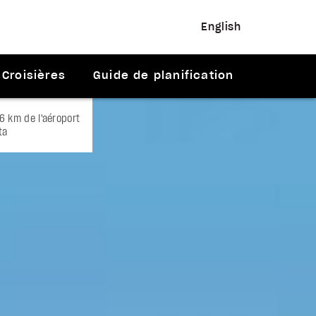
English
Croisières
Guide de planification
16 km de l'aéroport
ta