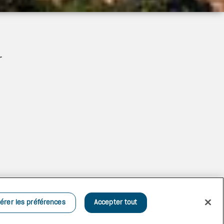
r
SÉJOURNEZ À VOTRE FAÇON
Profitez d’une literie pelucheuse, d’un
décor sur mesure et d’un paisible espace
érer les préférences
Accepter tout
salon – le tout avec une spacieuse salle de
bain avec douche de plain-pied et meuble-