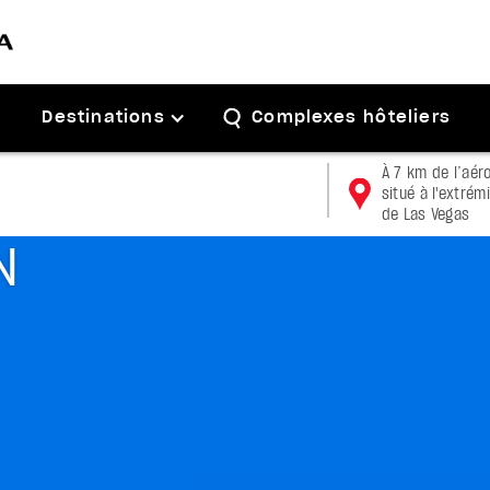
Destinations
Complexes hôteliers
À 7 km de l’aér
situé à l'extrém
de Las Vegas
N