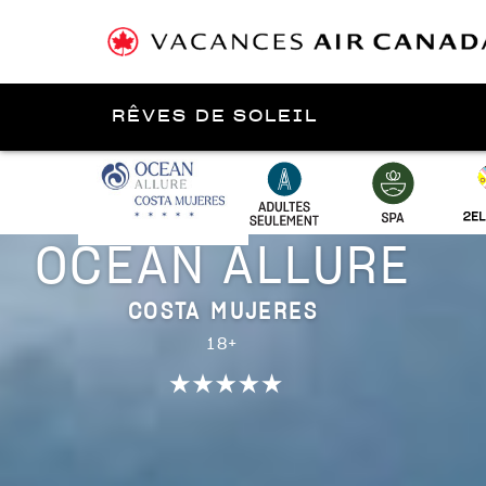
RÊVES DE SOLEIL
Présenté par
Costa/Playa Mujeres/Isla Mujeres
OCEAN ALLURE
COSTA MUJERES
18+