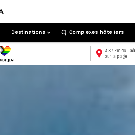
Destinations
Complexes hôteliers
À 37 km de l’aé
sur la plage