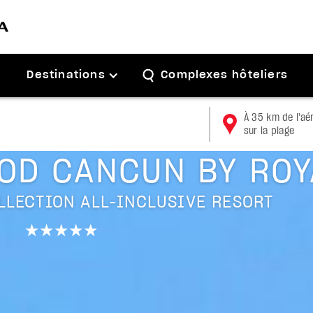
Destinations
Complexes hôteliers
À 35 km de l'aé
sur la plage
Playa Mujeres/Isla Mujeres
OD CANCUN BY ROY
LLECTION ALL-INCLUSIVE RESORT