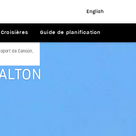
English
Croisières
Guide de planification
roport de Cancún,
ALTON