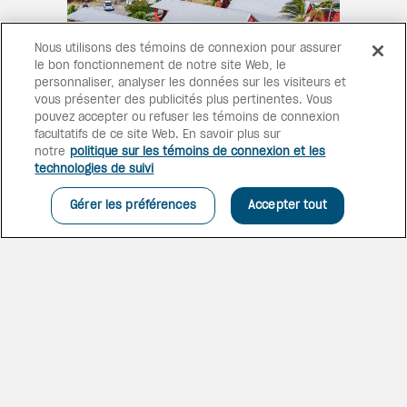
Nous utilisons des témoins de connexion pour assurer
le bon fonctionnement de notre site Web, le
personnaliser, analyser les données sur les visiteurs et
BIENVENUE À PALM
vous présenter des publicités plus pertinentes. Vous
pouvez accepter ou refuser les témoins de connexion
COURT
facultatifs de ce site Web. En savoir plus sur
Entrez dans une atmosphère
notre
politique sur les témoins de connexion et les
intime et privée à la Baie
technologies de suivi
Orientale. Situées dans un
jardin tropical, les 21 suites du
Gérer les préférences
Accepter tout
complexe disposent d’une
véranda privée donnant sur la
piscine ou le jardin.