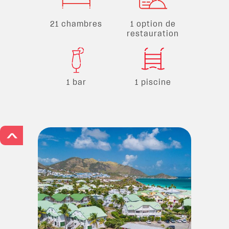
21 chambres
1 option de
restauration
1 bar
1 piscine
>