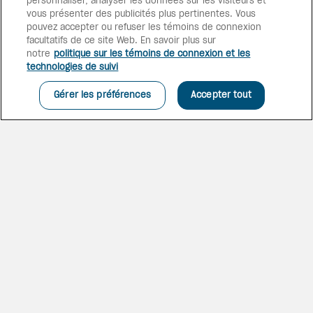
personnaliser, analyser les données sur les visiteurs et
bercée par une brise tropicale,
vous présenter des publicités plus pertinentes. Vous
propose une grande piscine à
pouvez accepter ou refuser les témoins de connexion
débordement, 12 piscines pour
facultatifs de ce site Web. En savoir plus sur
suites swim-out, un club de
notre
politique sur les témoins de connexion et les
plage exclusif Preferred Beach
technologies de suivi
Club, et plus encore.
Gérer les préférences
Accepter tout