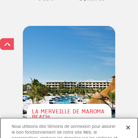
>
LA MERVEILLE DE MAROMA
BEACH
Ce complexe Cinq Diamants
Nous utilisons des témoins de connexion pour assurer
AAA, situé sur la plage de
le bon fonctionnement de notre site Web, le
Maroma aux eaux cristallines et