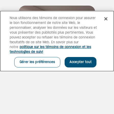
Nous utilisons des témoins de connexion pour assurer
le bon fonctionnement de notre site Web, le
personnaliser, analyser les données sur les visiteurs et
vous présenter des publicités plus pertinentes. Vous
pouvez accepter ou refuser les témoins de connexion
facultatifs de ce site Web. En savoir plus sur
notre
politique sur les témoins de connexion et les
technologies de suivi
Gérer les préférences
Accepter tout
DES VUES ENVOÛTANTES
Détendez-vous dans un cadre
luxueux et admirez la vue.
L’attention portée aux détails,
son architecture exquise et son
Suite junior Preferred Club face à la mer