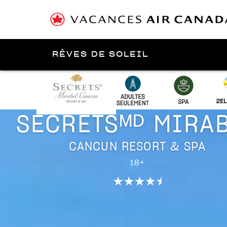
RÊVES DE SOLEIL
Présenté par
Cancún
SECRETSᴹᴰ MIRA
CANCUN RESORT & SPA
18+