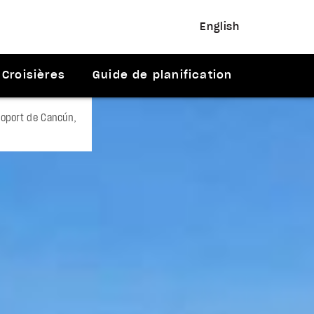
English
Croisières
Guide de planification
roport de Cancún,