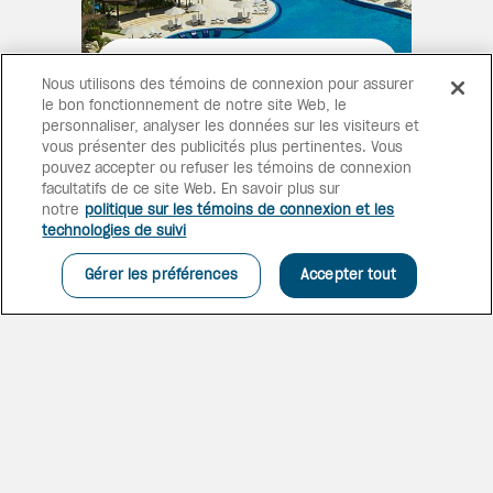
PARADIS PITTORESQUE
Nous utilisons des témoins de connexion pour assurer
MD
Le Secrets
Royal Beach est
le bon fonctionnement de notre site Web, le
idéalement situé sur la plage
personnaliser, analyser les données sur les visiteurs et
blanche pittoresque de Bávaro,
vous présenter des publicités plus pertinentes. Vous
sur la côte est de la République
pouvez accepter ou refuser les témoins de connexion
dominicaine. C’est l’endroit
facultatifs de ce site Web. En savoir plus sur
idéal pour une escapade
notre
politique sur les témoins de connexion et les
romantique.
technologies de suivi
Gérer les préférences
Accepter tout