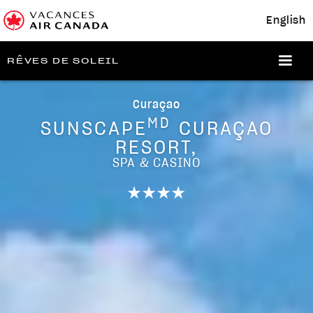
English
RÊVES DE SOLEIL
Curaçao
MD
SUNSCAPE
CURAÇAO
RESORT,
SPA & CASINO