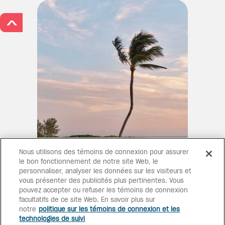
>
Nous utilisons des témoins de connexion pour assurer
UNE RETRAITE LUXUEUSE
le bon fonctionnement de notre site Web, le
Évadez-vous dans le luxe avec
personnaliser, analyser les données sur les visiteurs et
des suites sublimes, une
vous présenter des publicités plus pertinentes. Vous
piscine pour adultes seulement,
pouvez accepter ou refuser les témoins de connexion
des cabanas privées, des
facultatifs de ce site Web. En savoir plus sur
repas face à la mer et la
notre
politique sur les témoins de connexion et les
cuisine de chefs vedettes au
technologies de suivi