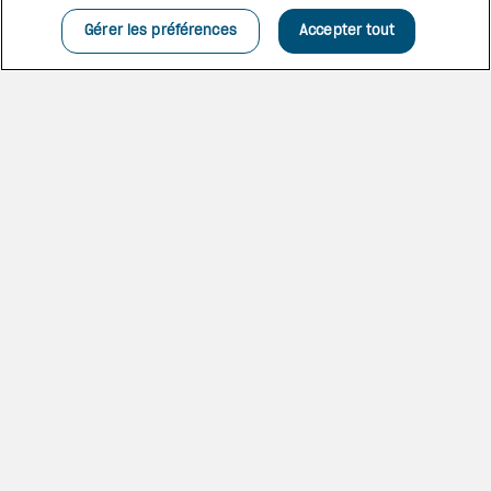
Fish by José Andrés et au
Paranza by Michael White.
Gérer les préférences
Accepter tout