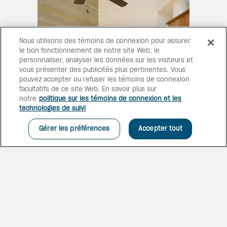
Nous utilisons des témoins de connexion pour assurer
le bon fonctionnement de notre site Web, le
personnaliser, analyser les données sur les visiteurs et
vous présenter des publicités plus pertinentes. Vous
pouvez accepter ou refuser les témoins de connexion
facultatifs de ce site Web. En savoir plus sur
notre
politique sur les témoins de connexion et les
technologies de suivi
UNE VIE DE LUXE
Gérer les préférences
Accepter tout
Faites comme chez vous dans
l’une des suites junior de luxe,
dont la conception ouverte
confortable est décorée dans
des tons naturels. Vous y
trouverez tout ce dont vous
avez besoin pour un séjour
réparateur.