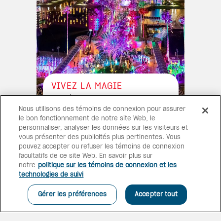
VIVEZ LA MAGIE
Niché dans le quartier d’
Epcot
,
le Walt Disney World Swan and
Nous utilisons des témoins de connexion pour assurer
Dolphin propose des chambres
le bon fonctionnement de notre site Web, le
luxueuses, 19 options de
personnaliser, analyser les données sur les visiteurs et
restauration, des commodités
vous présenter des publicités plus pertinentes. Vous
de qualité et des avantages
pouvez accepter ou refuser les témoins de connexion
exclusifs de Disney.
facultatifs de ce site Web. En savoir plus sur
notre
politique sur les témoins de connexion et les
technologies de suivi
Gérer les préférences
Accepter tout