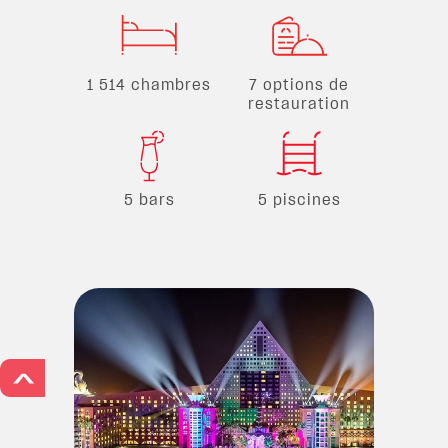
1 514 chambres
7 options de
restauration
5 bars
5 piscines
>