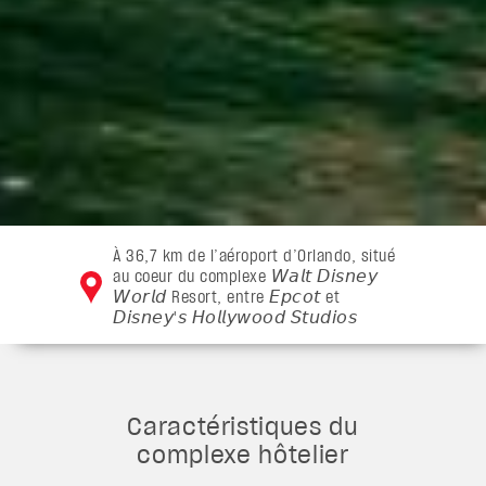
À 36,7 km de l’aéroport d’Orlando, situé
au coeur du complexe 𝘞𝘢𝘭𝘵 𝘋𝘪𝘴𝘯𝘦𝘺
𝘞𝘰𝘳𝘭𝘥 Resort, entre 𝘌𝘱𝘤𝘰𝘵 et
𝘋𝘪𝘴𝘯𝘦𝘺'𝘴 𝘏𝘰𝘭𝘭𝘺𝘸𝘰𝘰𝘥 𝘚𝘵𝘶𝘥𝘪𝘰𝘴
Caractéristiques du
complexe hôtelier