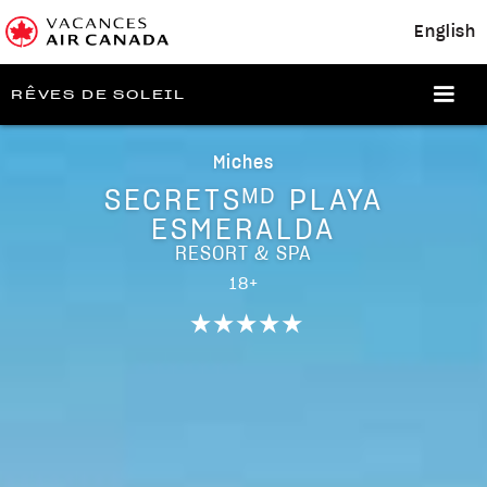
English
RÊVES DE SOLEIL
Miches
SECRETSᴹᴰ PLAYA
ESMERALDA
RESORT & SPA
18+