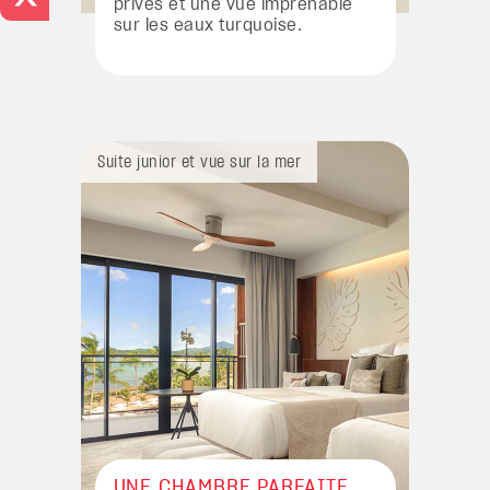
privés et une vue imprenable
sur les eaux turquoise.
Suite junior et vue sur la mer
Suite jun
UNE CHAMBRE PARFAITE